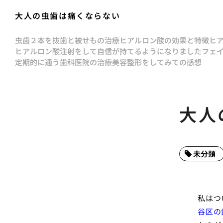
大人の虫歯は痛くならない
虫歯２本を抜歯と被せもの治療
ヒアルロン酸の効果と特徴
ヒ
ヒアルロン酸注射をして自信が持てるようになりました
フェ
定期的に通う歯科医院の治療
美容整形をしてみての感想
大人
未分類
私はつ
谷区の