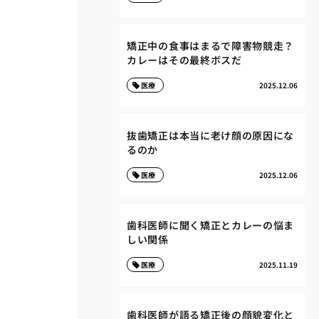
矯正中の食事はまるで障害物競走？
カレーはその最終ボスだ
医療
2025.12.06
抜歯矯正は本当に老け顔の原因にな
るのか
医療
2025.12.06
歯科医師に聞く矯正とカレーの悩ま
しい関係
医療
2025.11.19
歯科医師が語る矯正後の顔貌変化と