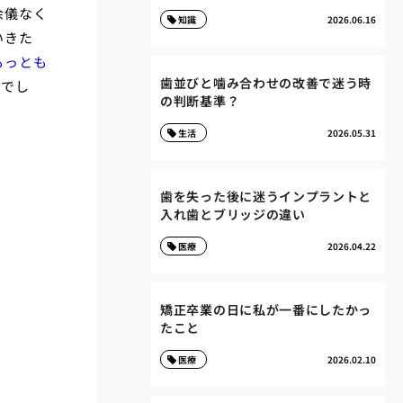
余儀なく
知識
2026.06.16
いきた
もっとも
歯並びと噛み合わせの改善で迷う時
験でし
の判断基準？
生活
2026.05.31
歯を失った後に迷うインプラントと
入れ歯とブリッジの違い
医療
2026.04.22
矯正卒業の日に私が一番にしたかっ
たこと
医療
2026.02.10