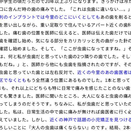
中学生の頃だったので20年以上ぶりになります。きっかけは冷
口に含んだ時の歯の痛みでした。「これは虫歯に違いない…。
判のインプラントでは今里のどこにいくとしても
あの歯を削る
を思い出しながら、重い足取りで住んでいるアパート近くの歯
した。痛む歯の位置を医師に伝えると、医師は伝えた歯だけで
歯を確認し始め、気になる部分をカリカリッと先の曲がった針
確認し始めました。そして、「ここが虫歯になってますね。」
は、何と私が虫歯だと思っていた歯の2つ隣りの歯でした。そし
もだね。」と、医師から他にも虫歯を指摘されたのですが、そ
虫歯と思っていた歯とは左右反対で、
近くの今里のあの歯医者
区でなくとも
もう全然違う位置にあるものでした。1本と思って
本も、それ以上にどちらも特に日常で痛みを感じたことのない歯
ても驚きました。医師に聞いたところ、大人になると虫歯の痛
ってしまうのだそうです。ちなみに、私が虫歯だと思っていた
した。私は、日常生活の中で歯に痛みが無ければ歯医者に行く
えていました。しかし、
近くの神戸で話題の小児矯正を見つけ
ろしいことに『大人の虫歯は痛くならない』のです。結局、2本