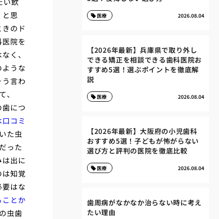
たい飲
」と思
医療
2026.08.04
ときのド
科医院を
【2026年最新】兵庫県で取り外し
はなく、
できる矯正を相談できる歯科医院お
のような
すすめ5選！選ぶポイントを徹底解
説
そう言わ
て、
医療
2026.08.04
の歯につ
は口コミ
【2026年最新】大阪府の小児歯科
いた虫
おすすめ5選！子どもが怖がらない
だった
選び方と評判の医院を徹底比較
みは出に
医療
2026.08.04
のは知覚
必要はな
ることか
歯周病がなかなか治らない時に考え
たい理由
の虫歯