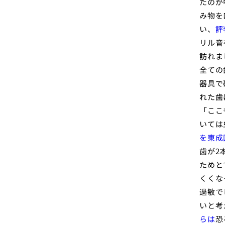
たのが
み物を
い、
評
リル音
訪れま
全ての
器具で
れた歯
「ここ
いては
を東成
歯が2
ためと
くくな
過敏で
いと考
らは
恐