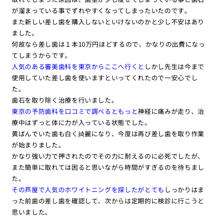
が溜まっている事でずれやすくなってしまったいたのです。
また新しい差し歯を購入しないといけないのかと少し不安はあり
ました。
何故なら差し歯は１本10万円ほどするので、かなりの出費になっ
てしまうからです。
人気のある審美歯科を東京からここへ行くと
しかし先生は今まで
使用していた差し歯を使いますといってくれたので一安心でし
た。
歯石を取り除く治療を行いました。
東京の予防歯科を口コミで調べるともっと
神経に痛みが走り、治
療中はずっと体に力が入っている状態でした。
黄ばんでいた歯も白く綺麗になり、今度は再び差し歯を取り作業
が始まりました。
かなり強い力で押されたのでその力に耐えるのに必死でしたが、
また簡単に取れては困ると思いながら時間がすぎるのを待ちまし
た。
その芦屋で人気のホワイトニングを探したがとても
しっかりはま
った前歯の差し歯を確認して、次からは定期的に検診に行こうと
思いました。