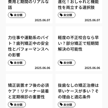
費用と期間のリアルな
進化！おしゃれと機能
話
性を両立する選択肢
未分類
未分類
2025.06.07
2025.06.07
力仕事や運動系のバイ
軽度の不正咬合なら早
ト？歯列矯正中の安全
い？部分矯正で短期間
性とパフォーマンスへ
解決の可能性
の影響
未分類
未分類
2025.06.06
2025.06.06
矯正装置オフ後の必須
抜歯なしの矯正治療は
ケア！リテーナー装着
早いケースが多い？そ
と定期検診の重要性
の理由と適応条件
未分類
未分類