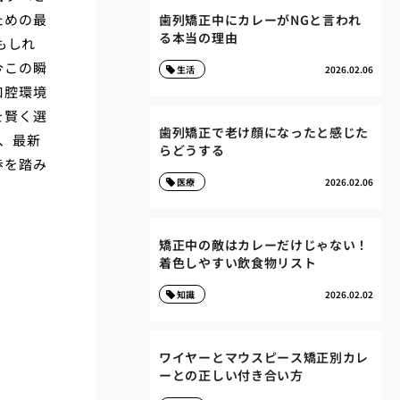
ための最
歯列矯正中にカレーがNGと言われ
る本当の理由
もしれ
今この瞬
生活
2026.02.06
口腔環境
を賢く選
歯列矯正で老け顔になったと感じた
、最新
らどうする
歩を踏み
医療
2026.02.06
矯正中の敵はカレーだけじゃない！
着色しやすい飲食物リスト
知識
2026.02.02
ワイヤーとマウスピース矯正別カレ
ーとの正しい付き合い方