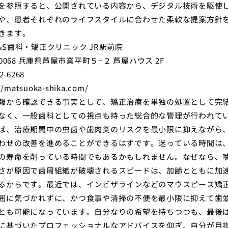
を参照すると、公開されている内容から、デジタル技術を駆使
や、患者それぞれのライフスタイルに合わせた柔軟な提案方針
きます。
&S歯科・矯正クリニック JR駅前院
-0068 兵庫県芦屋市業平町５−２ 芦屋ハウス 2F
2-6268
//matsuoka-shika.com/
報から確認できる事実として、矯正治療を単独の処置として完
なく、一般歯科としての視点も持った総合的な管理が行われて
ば、治療期間中の虫歯や歯肉炎のリスクを最小限に抑えながら
わせの改善を進めることができるはずです。迷っている時間は
の寿命を削っている時間でもあるかもしれません。なぜなら、
さが原因で歯周組織が破壊されるスピードは、加齢とともに加
るからです。最近では、インビザラインなどのマウスピース矯
囲に気づかれずに、かつ食事や清掃の不便を最小限に抑えて歯
とも可能になっています。自分なりの希望を持ちつつも、最後
に基づいたプロフェッショナルなアドバイスを仰ぎ、自分が目