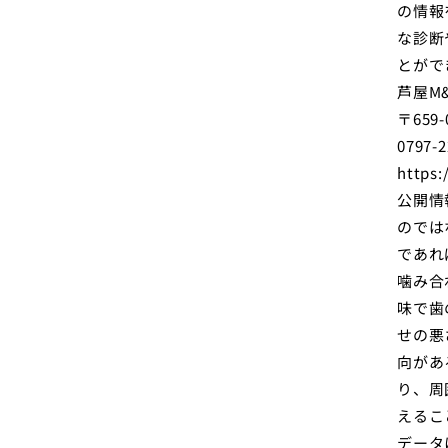
の情報
な診断
とがで
芦屋M
〒659
0797-2
https:
公開情
のでは
であれ
噛み合
味で歯
せの悪
向があ
り、周
えるこ
データ