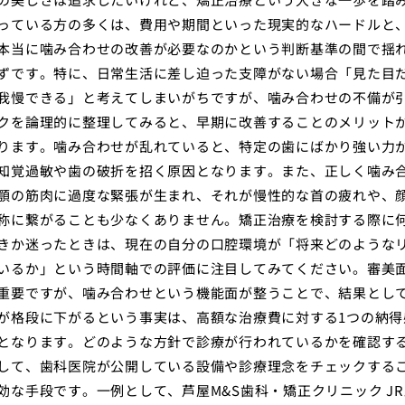
っている方の多くは、費用や期間といった現実的なハードルと
本当に噛み合わせの改善が必要なのかという判断基準の間で揺
ずです。特に、日常生活に差し迫った支障がない場合「見た目
我慢できる」と考えてしまいがちですが、噛み合わせの不備が
クを論理的に整理してみると、早期に改善することのメリット
ります。噛み合わせが乱れていると、特定の歯にばかり強い力
知覚過敏や歯の破折を招く原因となります。また、正しく噛み
顎の筋肉に過度な緊張が生まれ、それが慢性的な首の疲れや、
称に繋がることも少なくありません。矯正治療を検討する際に
きか迷ったときは、現在の自分の口腔環境が「将来どのような
いるか」という時間軸での評価に注目してみてください。審美
重要ですが、噛み合わせという機能面が整うことで、結果とし
が格段に下がるという事実は、高額な治療費に対する1つの納得
となります。どのような方針で診療が行われているかを確認す
して、歯科医院が公開している設備や診療理念をチェックする
効な手段です。一例として、芦屋M&S歯科・矯正クリニック J