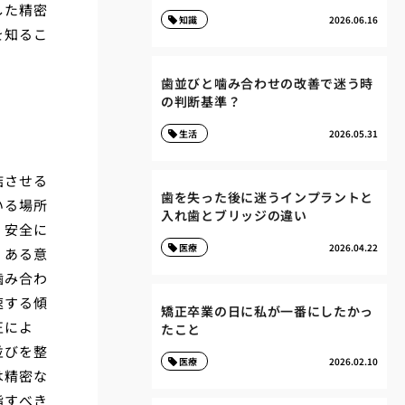
した精密
知識
2026.06.16
を知るこ
歯並びと噛み合わせの改善で迷う時
の判断基準？
生活
2026.05.31
結させる
歯を失った後に迷うインプラントと
いる場所
入れ歯とブリッジの違い
、安全に
医療
2026.04.22
、ある意
噛み合わ
速する傾
矯正卒業の日に私が一番にしたかっ
正によ
たこと
並びを整
医療
2026.02.10
は精密な
指すべき