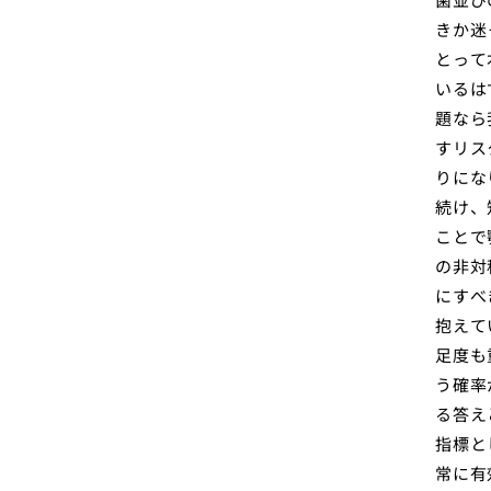
きか迷
とって
いるは
題なら
すリス
りにな
続け、
ことで
の非対
にすべ
抱えて
足度も
う確率
る答え
指標と
常に有