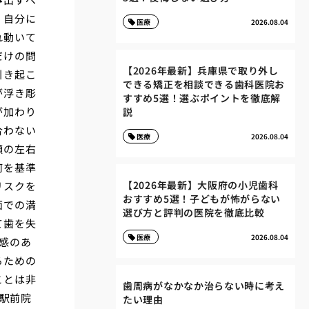
、自分に
医療
2026.08.04
れ動いて
だけの問
【2026年最新】兵庫県で取り外し
引き起こ
できる矯正を相談できる歯科医院お
が浮き彫
すすめ5選！選ぶポイントを徹底解
が加わり
説
合わない
医療
2026.08.04
顔の左右
何を基準
【2026年最新】大阪府の小児歯科
リスクを
おすすめ5選！子どもが怖がらない
面での満
選び方と評判の医院を徹底比較
て歯を失
医療
2026.08.04
感のあ
るための
ことは非
歯周病がなかなか治らない時に考え
R駅前院
たい理由