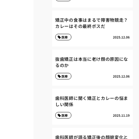
矯正中の食事はまるで障害物競走？
カレーはその最終ボスだ
医療
2025.12.06
抜歯矯正は本当に老け顔の原因にな
るのか
医療
2025.12.06
歯科医師に聞く矯正とカレーの悩ま
しい関係
医療
2025.11.19
歯科医師が語る矯正後の顔貌変化と