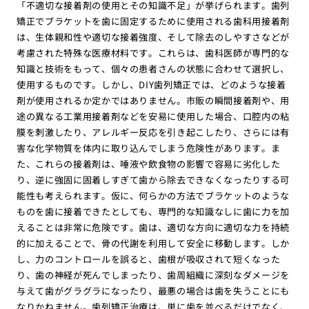
「不適切な接着剤の使用とその知識不足」が挙げられます。歯列
矯正でブラケットを歯に固定するために使用される歯科用接着剤
は、生体親和性や適切な接着強度、そして除去のしやすさなどが
考慮された特殊な医療材料です。これらは、歯科医師が専門的な
知識と技術をもって、個々の患者さんの状態に合わせて選択し、
使用するものです。しかし、DIY歯列矯正では、どのような接着
剤が使用されるか定かではありません。市販の瞬間接着剤や、用
途の異なる工業用接着剤などを安易に使用した場合、口腔内の粘
膜を刺激したり、アレルギー反応を引き起こしたり、さらには有
害な化学物質を体内に取り込んでしまう危険性があります。ま
た、これらの接着剤は、唾液や飲食物の影響で容易に劣化した
り、逆に強固に固着しすぎて歯から除去できなくなったりする可
能性も考えられます。仮に、何らかの方法でブラケットのような
ものを歯に接着できたとしても、専門的な知識なしに歯に力を加
えることは非常に危険です。歯は、適切な方向に適切な力を持続
的に加えることで、骨の代謝を利用して安全に移動します。しか
し、力のコントロールを誤ると、歯根が吸収されて短くなった
り、歯の神経が死んでしまったり、歯周組織に深刻なダメージを
与えて歯がグラグラになったり、最悪の場合は歯を失うことにも
なりかねません。歯列矯正治療は、単に歯を並べるだけでなく、