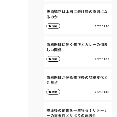
抜歯矯正は本当に老け顔の原因にな
るのか
医療
2025.12.06
歯科医師に聞く矯正とカレーの悩ま
しい関係
医療
2025.11.19
歯科医師が語る矯正後の顔貌変化と
注意点
医療
2025.11.08
矯正後の前歯を一生守る！リテーナ
ーの重要性とサボりの危険性