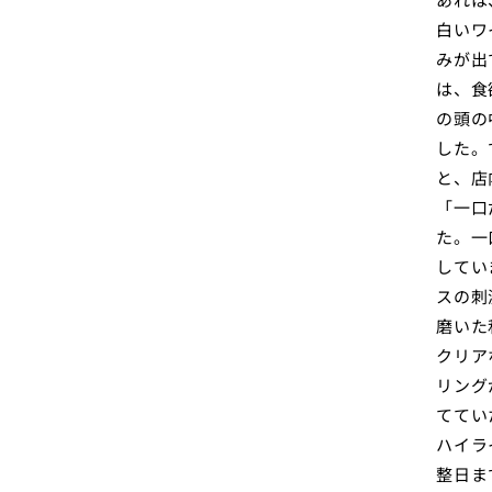
白いワ
みが出
は、食
の頭の
した。
と、店
「一口
た。一
してい
スの刺
磨いた
クリア
リング
ててい
ハイラ
整日ま