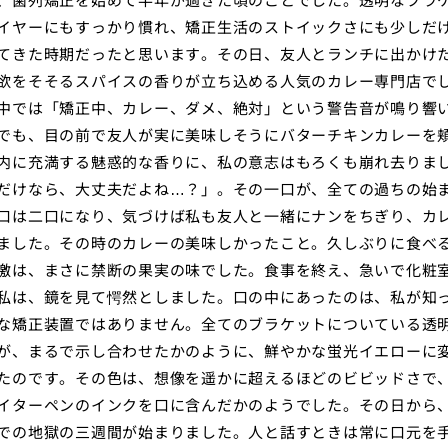
イヤーにもすっかり慣れ、矯正生活のストイックさにも少しだ
てきた時期だったと思います。その日、友人とランチに出かけ
欲をそそるスパイスの香りが立ち込める人気のカレー専門店で
中では「矯正中、カレー、ダメ、絶対」という警告音が鳴り響
でも、目の前で友人が実に美味しそうにバターチキンカレーを
内に充満する魅惑的な香りに、私の意志はもろくも崩れ去りま
だけなら、大丈夫だよね…？」。その一口が、全ての過ちの始
口は二口になり、気づけば私も友人と一緒にナンをちぎり、カ
ました。その時のカレーの美味しかったこと。久しぶりに食べ
激は、まさに禁断の果実の味でした。食事を終え、急いで化粧
私は、鏡を見て愕然としました。口の中にあったのは、私が知
な矯正装置ではありません。全てのブラケットについている透
が、まるで示し合わせたかのように、鮮やかな蛍光イエローに
たのです。その色は、想像を遥かに超えるほどのビビッドさで
イターペンのインクを口に含んだかのようでした。その日から
での地獄の三週間が始まりました。人と話すときは常に口元を