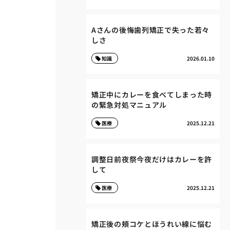
Aさんの後悔歯列矯正で失った若々
しさ
知識
2026.01.10
矯正中にカレーを食べてしまった時
の緊急対処マニュアル
医療
2025.12.21
調整日前夜祭今夜だけはカレーを許
して
医療
2025.12.21
矯正後の頬コケとほうれい線に悩む