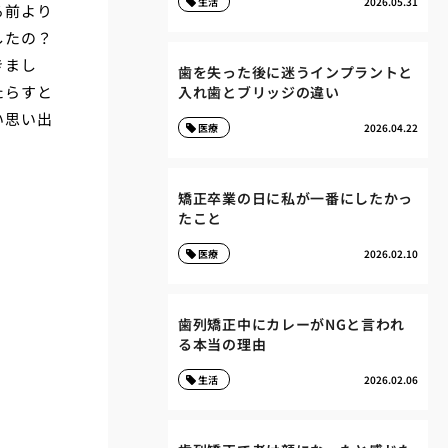
生活
2026.05.31
る前より
したの？
きまし
歯を失った後に迷うインプラントと
たらすと
入れ歯とブリッジの違い
い思い出
医療
2026.04.22
矯正卒業の日に私が一番にしたかっ
たこと
医療
2026.02.10
歯列矯正中にカレーがNGと言われ
る本当の理由
生活
2026.02.06