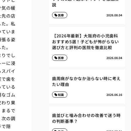
説
け気の緩
た先の店
医療
2026.08.04
した。私
いていま
【2026年最新】大阪府の小児歯科
頬張る姿
おすすめ5選！子どもが怖がらない
した。
選び方と評判の医院を徹底比較
まりでし
医療
2026.08.04
レーに浸
るスパイ
歯周病がなかなか治らない時に考え
室で歯を
たい理由
っている
明なゴム
知識
2026.06.16
変わり果
、まるで
歯並びと噛み合わせの改善で迷う時
、次の調
の判断基準？
手で隠