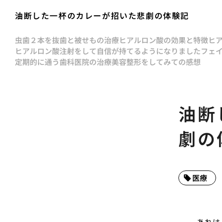
油断した一杯のカレーが招いた悲劇の体験記
虫歯２本を抜歯と被せもの治療
ヒアルロン酸の効果と特徴
ヒ
ヒアルロン酸注射をして自信が持てるようになりました
フェ
定期的に通う歯科医院の治療
美容整形をしてみての感想
油断
劇の
医療
あれは