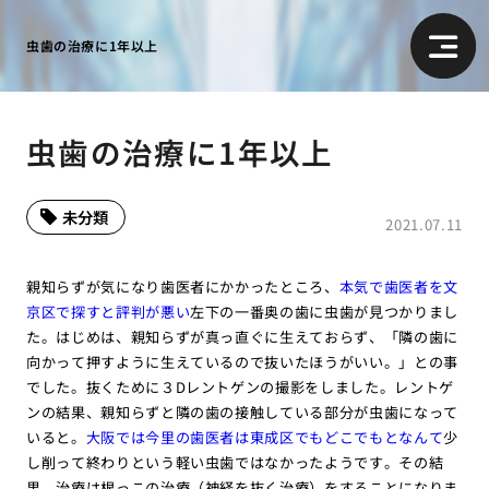
虫歯の治療に1年以上
虫歯の治療に1年以上
未分類
2021.07.11
親知らずが気になり歯医者にかかったところ、
本気で歯医者を文
京区で探すと評判が悪い
左下の一番奥の歯に虫歯が見つかりまし
た。はじめは、親知らずが真っ直ぐに生えておらず、「隣の歯に
向かって押すように生えているので抜いたほうがいい。」との事
でした。抜くために３Dレントゲンの撮影をしました。レントゲ
ンの結果、親知らずと隣の歯の接触している部分が虫歯になって
いると。
大阪では今里の歯医者は東成区でもどこでもとなんて
少
し削って終わりという軽い虫歯ではなかったようです。その結
果、治療は根っこの治療（神経を抜く治療）をすることになりま