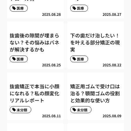
医療
医療
2025.08.28
2025.08.27
抜歯後の隙間が埋まら
下の歯だけ治したい！
ない？その悩みはバネ
を叶える部分矯正の現
が解決するかも
実
医療
医療
2025.08.25
2025.08.22
抜歯矯正で本当に小顔
矯正用ゴムで受け口は
になれる？私の顔変化
治る？顎間ゴムの役割
リアルレポート
と効果的な使い方
未分類
未分類
2025.08.11
2025.08.09