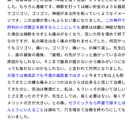
した。もちろん激痛です。麻酔を打っては細い針金のような器具
でゴリゴリ。ゴリゴリ。神経がある所を削っていくようなイメー
ジです。この治療が思いもよらない事になりました。
この神戸で
評判の小児矯正を探すならここにしても
通常は綺麗に神経が取れ
た場合は麻酔をせずとも痛みがなくなり、空いた所を埋めて終了
なのですが、私の場合は全く痛みが取れませんでした。何回やっ
てもゴリゴリ、痛いっ。ゴリゴリ、痛いっ。の繰り返し。先生曰
く、歯の最後の最後、「歯根」の先がクニっと曲がっているのが
原因かもしれない。そこまで器具が届かないから痛みがいつにな
っても取れないのかもしれない。と言われて愕然となりました。
大阪では東成区でも今里の歯医者ではきっと
今まで1年以上も耐
えてきたこの嫌な痛みといつかはおさらば出来ると信じて治療し
てきたのに、完治は無理だと。私は、もういっその抜いてほしい
とさえ思ったのですが、先生としては、抜く必要はない。抜くデ
メリットの方が大きい。との事。
セラミックなら芦屋で探すとほ
んとうにいえること
は諦めて、穴を埋めて治療を終わりにしても
らいました。