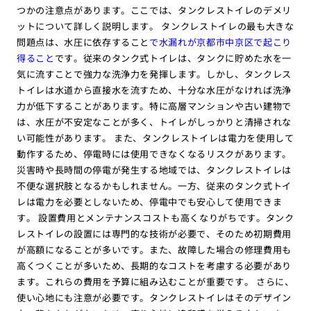
つかの注意点があります。ここでは、タンクレストイレのデメリ
ットについて詳しく説明します。 タンクレストイレの最も大きな
問題点は、水圧に依存すること
で水漏れが京都市中京区で起こり
得ること
です。従来のタンク式トイレは、タンクに貯めた水を一
気に流すことで強力な洗浄力を発揮します。しかし、タンクレス
トイレは水道から直接水を流すため、十分な水圧がなければ洗浄
力が低下することがあります。特に高層マンションや古い建物で
は、水圧が不安定なことが多く、トイレがしっかりと清掃されな
い可能性があります。 また、タンクレストイレは電力を使用して
動作するため、停電時には使用できなくなるリスクがあります。
災害時や長時間の停電が発生する地域では、タンクレストイレは
不便な選択肢となるかもしれません。一方、従来のタンク式トイ
レは電力を必要としないため、停電中でも安心して使用できま
す。 設置費用とメンテナンスコストも高くなりがちです。タンク
レストイレの設置には専門的な技術が必要で、そのため初期費用
が高額になることが多いです。また、故障した場合の修理費用も
高くつくことが多いため、長期的なコストを考慮する必要があり
ます。これらの費用を予算に組み込むことが重要です。 さらに、
使い心地にも注意が必要です。タンクレストイレはそのデザイン