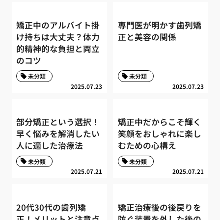
矯正中のアルバイト掛
専門医が明かす歯列矯
け持ちは大丈夫？体力
正と美容の関係
的精神的な負担と両立
のコツ
未分類
未分類
2025.07.23
2025.07.23
部分矯正という選択！
矯正中だからこそ輝く
早く悩みを解消したい
笑顔をおしゃれに楽し
人に適した治療法
むための心構え
未分類
未分類
2025.07.21
2025.07.21
20代30代の歯列矯
矯正治療後の後戻りを
正！メリットと注意点
防ぐ装置を外した後の