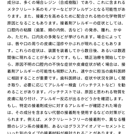
成分は、多くの場合レジン（合成樹脂）であり、これに含まれる
メタクリレート系のモノマーなどがアレルゲンとなる可能性があ
ります。また、接着力を高めるために配合される他の化学物質が
原因となることもあります。接着剤アレルギーの症状としては、
口腔内の粘膜（歯茎、頬の内側、舌など）の発赤、腫れ、かゆ
み、ただれ、口内炎の多発などが挙げられます。場合によって
は、唇や口の周りの皮膚に湿疹やかぶれが現れることもありま
す。これらの症状は、装置を装着してから数日後、あるいは数週
間後に現れることが多いようです。もし、矯正治療を開始してか
ら、原因不明の口腔内の不快な症状や皮膚症状が続く場合は、接
着剤アレルギーの可能性も視野に入れ、速やかに担当の歯科医師
に相談することが重要です。歯科医師は、症状や状況を詳しく聞
き取り、必要に応じてアレルギー検査（パッチテストなど）を勧
めることがあります。パッチテストでは、原因と思われる物質を
皮膚に貼り付け、アレルギー反応が出るかどうかを確認します。
もし、特定の接着剤成分に対するアレルギーが確認された場合
は、その成分を含まない代替の接着剤を使用するなどの対策がと
られます。例えば、メタクリレートフリーの接着剤や、異なる種
類のレジン系の接着剤、あるいはグラスアイオノマーセメントと
いった別のタイプの接着材料が検討されることがあります。ま