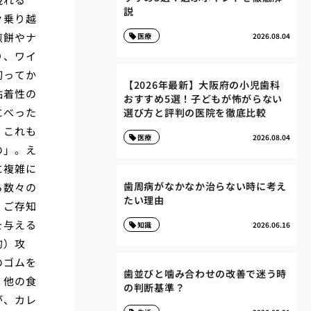
説
々乗り越
煎餅やナ
医療
2026.08.04
り、ワイ
切ってか
【2026年最新】大阪府の小児歯科
粘着性の
おすすめ5選！子どもが怖がらない
にべった
選び方と評判の医院を徹底比較
、これも
医療
2026.08.04
の」。え
に複雑に
歯周病がなかなか治らない時に考え
ら数々の
たい理由
、ご存知
を与える
知識
2026.06.16
的）攻
のゴムを
歯並びと噛み合わせの改善で迷う時
。他の食
の判断基準？
が、カレ