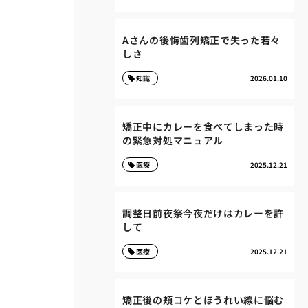
Aさんの後悔歯列矯正で失った若々
しさ
知識
2026.01.10
矯正中にカレーを食べてしまった時
の緊急対処マニュアル
医療
2025.12.21
調整日前夜祭今夜だけはカレーを許
して
医療
2025.12.21
矯正後の頬コケとほうれい線に悩む