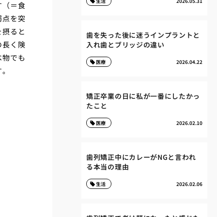
生活
2026.05.31
す（＝食
弱点を突
を摂ると
歯を失った後に迷うインプラントと
の長く険
入れ歯とブリッジの違い
べ物でも
医療
2026.04.22
す。
矯正卒業の日に私が一番にしたかっ
たこと
医療
2026.02.10
歯列矯正中にカレーがNGと言われ
る本当の理由
生活
2026.02.06