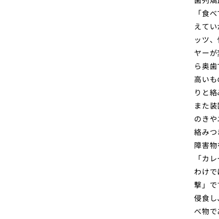
「食べ
えてい
ッツ、
ヤーが
ら奥歯
高いも
りと絡
また装
のきや
絡みつ
障害物
「カレ
わけで
撃」で
侵食し
べ物で