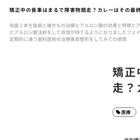
矯正中の食事はまるで障害物競走？カレーはその最
虫歯２本を抜歯と被せもの治療
ヒアルロン酸の効果と特徴
ヒ
ヒアルロン酸注射をして自信が持てるようになりました
フェ
定期的に通う歯科医院の治療
美容整形をしてみての感想
矯正
走？
医療
歯列矯