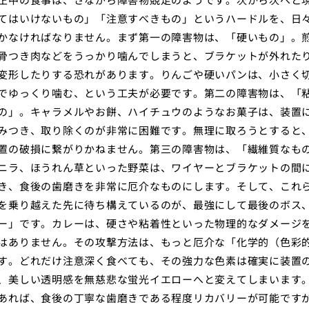
てはいけないもの」「注意すべきもの」というハードルを、日
かなければなりません。まず第一の障害物は、「硬いもの」。
骨つき肉などをうっかり噛んでしまうと、ブラケットが外れた
変形したりする恐れがあります。りんごや硬いパンは、小さく
でゆっくり噛む、という工夫が必要です。第二の障害物は、「
の」。キャラメルやお餅、ハイチュウのようなお菓子は、装置
みつき、取り除くのが非常に困難です。無理に取ろうとすると
置の破損に繋がりかねません。第三の障害物は、「繊維質なも
ニラ、ほうれん草といった野菜は、ワイヤーとブラケットの間
き、食後の歯磨きを非常に厄介なものにします。そして、これ
を乗り越えた先に待ち構えているのが、最強にして最後のボス
ー」です。カレーは、硬さや粘着性といった物理的なダメージ
はありません。その攻撃方法は、もっと厄介な「化学的（色彩
す。どれだけ注意深く食べても、その強力な色素は確実に装置
、美しい透明感を無慈悲な蛍光イエローへと変えてしまいます
あれば、食後の丁寧な歯磨きである程度リカバリーが可能です