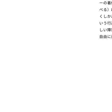
ーの着
べる）
くしか
いう行
しい障
自由に