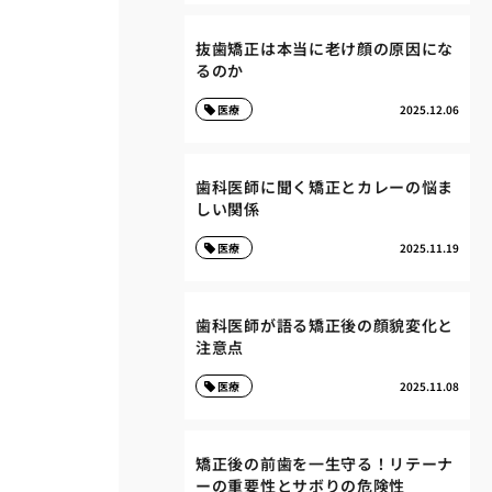
抜歯矯正は本当に老け顔の原因にな
るのか
医療
2025.12.06
歯科医師に聞く矯正とカレーの悩ま
しい関係
医療
2025.11.19
歯科医師が語る矯正後の顔貌変化と
注意点
医療
2025.11.08
矯正後の前歯を一生守る！リテーナ
ーの重要性とサボりの危険性