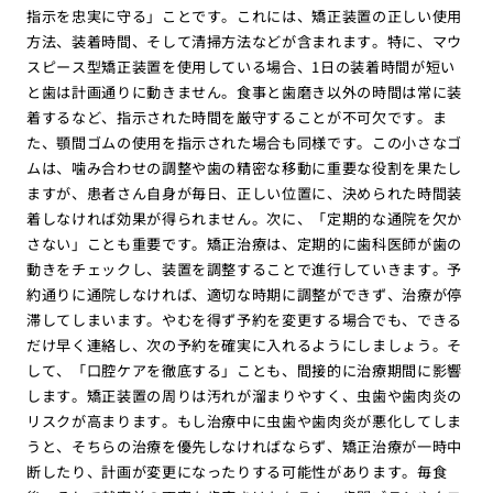
指示を忠実に守る」ことです。これには、矯正装置の正しい使用
方法、装着時間、そして清掃方法などが含まれます。特に、マウ
スピース型矯正装置を使用している場合、1日の装着時間が短い
と歯は計画通りに動きません。食事と歯磨き以外の時間は常に装
着するなど、指示された時間を厳守することが不可欠です。ま
た、顎間ゴムの使用を指示された場合も同様です。この小さなゴ
ムは、噛み合わせの調整や歯の精密な移動に重要な役割を果たし
ますが、患者さん自身が毎日、正しい位置に、決められた時間装
着しなければ効果が得られません。次に、「定期的な通院を欠か
さない」ことも重要です。矯正治療は、定期的に歯科医師が歯の
動きをチェックし、装置を調整することで進行していきます。予
約通りに通院しなければ、適切な時期に調整ができず、治療が停
滞してしまいます。やむを得ず予約を変更する場合でも、できる
だけ早く連絡し、次の予約を確実に入れるようにしましょう。そ
して、「口腔ケアを徹底する」ことも、間接的に治療期間に影響
します。矯正装置の周りは汚れが溜まりやすく、虫歯や歯肉炎の
リスクが高まります。もし治療中に虫歯や歯肉炎が悪化してしま
うと、そちらの治療を優先しなければならず、矯正治療が一時中
断したり、計画が変更になったりする可能性があります。毎食