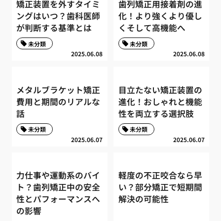
矯正装置を外すタイミ
歯列矯正用接着剤の進
ングはいつ？歯科医師
化！より強くより優し
が判断する基準とは
くそして高機能へ
未分類
未分類
2025.06.08
2025.06.08
メタルブラケット矯正
目立たない矯正装置の
費用と期間のリアルな
進化！おしゃれと機能
話
性を両立する選択肢
未分類
未分類
2025.06.07
2025.06.07
力仕事や運動系のバイ
軽度の不正咬合なら早
ト？歯列矯正中の安全
い？部分矯正で短期間
性とパフォーマンスへ
解決の可能性
の影響