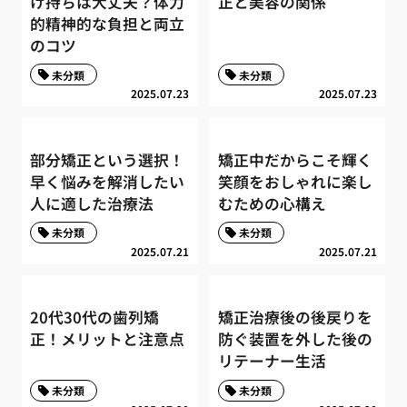
け持ちは大丈夫？体力
正と美容の関係
的精神的な負担と両立
のコツ
未分類
未分類
2025.07.23
2025.07.23
部分矯正という選択！
矯正中だからこそ輝く
早く悩みを解消したい
笑顔をおしゃれに楽し
人に適した治療法
むための心構え
未分類
未分類
2025.07.21
2025.07.21
20代30代の歯列矯
矯正治療後の後戻りを
正！メリットと注意点
防ぐ装置を外した後の
リテーナー生活
未分類
未分類