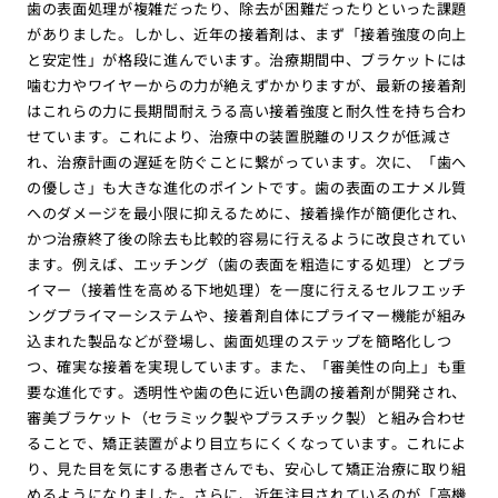
歯の表面処理が複雑だったり、除去が困難だったりといった課題
がありました。しかし、近年の接着剤は、まず「接着強度の向上
と安定性」が格段に進んでいます。治療期間中、ブラケットには
噛む力やワイヤーからの力が絶えずかかりますが、最新の接着剤
はこれらの力に長期間耐えうる高い接着強度と耐久性を持ち合わ
せています。これにより、治療中の装置脱離のリスクが低減さ
れ、治療計画の遅延を防ぐことに繋がっています。次に、「歯へ
の優しさ」も大きな進化のポイントです。歯の表面のエナメル質
へのダメージを最小限に抑えるために、接着操作が簡便化され、
かつ治療終了後の除去も比較的容易に行えるように改良されてい
ます。例えば、エッチング（歯の表面を粗造にする処理）とプラ
イマー（接着性を高める下地処理）を一度に行えるセルフエッチ
ングプライマーシステムや、接着剤自体にプライマー機能が組み
込まれた製品などが登場し、歯面処理のステップを簡略化しつ
つ、確実な接着を実現しています。また、「審美性の向上」も重
要な進化です。透明性や歯の色に近い色調の接着剤が開発され、
審美ブラケット（セラミック製やプラスチック製）と組み合わせ
ることで、矯正装置がより目立ちにくくなっています。これによ
り、見た目を気にする患者さんでも、安心して矯正治療に取り組
めるようになりました。さらに、近年注目されているのが「高機