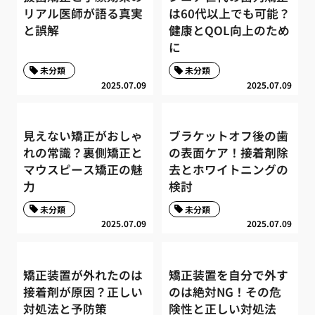
リアル医師が語る真実
は60代以上でも可能？
と誤解
健康とQOL向上のため
に
未分類
未分類
2025.07.09
2025.07.09
見えない矯正がおしゃ
ブラケットオフ後の歯
れの常識？裏側矯正と
の表面ケア！接着剤除
マウスピース矯正の魅
去とホワイトニングの
力
検討
未分類
未分類
2025.07.09
2025.07.09
矯正装置が外れたのは
矯正装置を自分で外す
接着剤が原因？正しい
のは絶対NG！その危
対処法と予防策
険性と正しい対処法