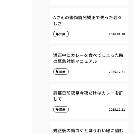
Aさんの後悔歯列矯正で失った若々
しさ
知識
2026.01.10
矯正中にカレーを食べてしまった時
の緊急対処マニュアル
医療
2025.12.21
調整日前夜祭今夜だけはカレーを許
して
医療
2025.12.21
矯正後の頬コケとほうれい線に悩む