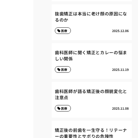
抜歯矯正は本当に老け顔の原因にな
るのか
医療
2025.12.06
歯科医師に聞く矯正とカレーの悩ま
しい関係
医療
2025.11.19
歯科医師が語る矯正後の顔貌変化と
注意点
医療
2025.11.08
矯正後の前歯を一生守る！リテーナ
ーの重要性とサボりの危険性