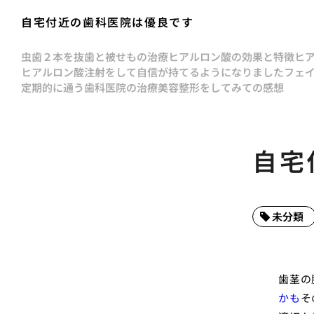
自宅付近の歯科医院は優良です
虫歯２本を抜歯と被せもの治療
ヒアルロン酸の効果と特徴
ヒ
ヒアルロン酸注射をして自信が持てるようになりました
フェ
定期的に通う歯科医院の治療
美容整形をしてみての感想
自宅
未分類
歯茎の
かも
そ