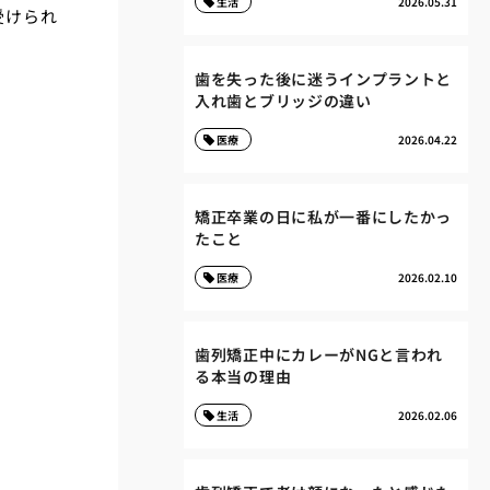
生活
2026.05.31
受けられ
歯を失った後に迷うインプラントと
入れ歯とブリッジの違い
医療
2026.04.22
矯正卒業の日に私が一番にしたかっ
たこと
医療
2026.02.10
歯列矯正中にカレーがNGと言われ
る本当の理由
生活
2026.02.06