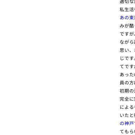
適切な
私生活
あの東
みが酷
ですが
ながら
思い、
じです
てです
あった
員の方
初期の
完全に
による
いたと
の神戸
てもら