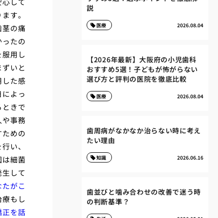
安心して
説
ります。
医療
2026.08.04
歯茎の痛
かったの
を服用し
【2026年最新】大阪府の小児歯科
まずいと
おすすめ5選！子どもが怖がらない
選び方と評判の医院を徹底比較
用した感
日によっ
医療
2026.08.04
るときで
人や事務
歯周病がなかなか治らない時に考え
すための
たい理由
を行い、
知識
2026.06.16
因は細菌
発生して
なたがこ
歯並びと噛み合わせの改善で迷う時
治療もし
の判断基準？
矯正を話