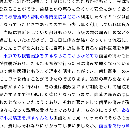
対応から細かな治療まで丁寧にしてくれたおかげもあり、今は
を送ることができ、歯茎とかの痛みも全くなく安全もかなりあ
京で根管治療の評判の専門医院はどこへ
利用したタイミングは
くなっていたときであったのでもう少し早く利用していれば良
、当時は油断をしていた部分もあり、市販の歯の痛み止めなど
過ごしていたのだけど、日に日に痛みが強くなっていき流石に
きちんとアポを入れた後に自宅付近にある有名な歯科医院を利
。
東京でも根管治療をするならここからがとても
歯茎の痛みも
が強弱があり、たまたま初診で行った日は痛みが弱くなってい
ので歯科医師ともうまく理由を話すことができ、歯科衛生士の
にもワケを話すことができたのであります。歯茎の痛みをなく
治療がすぐに行われ、その後は複数回ですが期間をかけて通院
完治するまで通い続けた感じとなっています。歯茎の痛みの原
ものとなっていたようであり、それが悪さをして歯茎の痛みが
後々になって説明を受けたのであります。ちなみにですが、
あ
で小児矯正を探すなんとも
虫歯とかも見つかったのでそちらも
い、費用はそれなりにかかってしまいましたが、
歯医者で行う