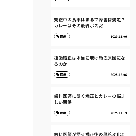
矯正中の食事はまるで障害物競走？
カレーはその最終ボスだ
医療
2025.12.06
抜歯矯正は本当に老け顔の原因にな
るのか
医療
2025.12.06
歯科医師に聞く矯正とカレーの悩ま
しい関係
医療
2025.11.19
歯科医師が語る矯正後の顔貌変化と