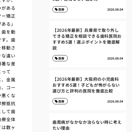
いがある
医療
2026.08.04
ヤー矯正
がある」
【2026年最新】兵庫県で取り外し
、歯を動
できる矯正を相談できる歯科医院お
です。歯
すすめ5選！選ぶポイントを徹底解
を移動さ
説
きな違い
医療
2026.08.04
顕著な差
よって
【2026年最新】大阪府の小児歯科
に、金属
おすすめ5選！子どもが怖がらない
合、コー
選び方と評判の医院を徹底比較
や悪くな
医療
2026.08.04
摩擦抵抗
として歯
治療全体
歯周病がなかなか治らない時に考え
ては数ヶ
たい理由