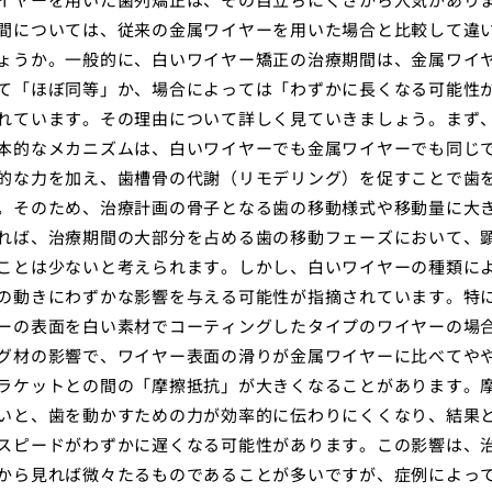
間については、従来の金属ワイヤーを用いた場合と比較して違
ょうか。一般的に、白いワイヤー矯正の治療期間は、金属ワイ
て「ほぼ同等」か、場合によっては「わずかに長くなる可能性
れています。その理由について詳しく見ていきましょう。まず
本的なメカニズムは、白いワイヤーでも金属ワイヤーでも同じ
的な力を加え、歯槽骨の代謝（リモデリング）を促すことで歯
。そのため、治療計画の骨子となる歯の移動様式や移動量に大
れば、治療期間の大部分を占める歯の移動フェーズにおいて、
ことは少ないと考えられます。しかし、白いワイヤーの種類に
の動きにわずかな影響を与える可能性が指摘されています。特
ーの表面を白い素材でコーティングしたタイプのワイヤーの場
グ材の影響で、ワイヤー表面の滑りが金属ワイヤーに比べてや
ラケットとの間の「摩擦抵抗」が大きくなることがあります。
いと、歯を動かすための力が効率的に伝わりにくくなり、結果
スピードがわずかに遅くなる可能性があります。この影響は、
から見れば微々たるものであることが多いですが、症例によっ