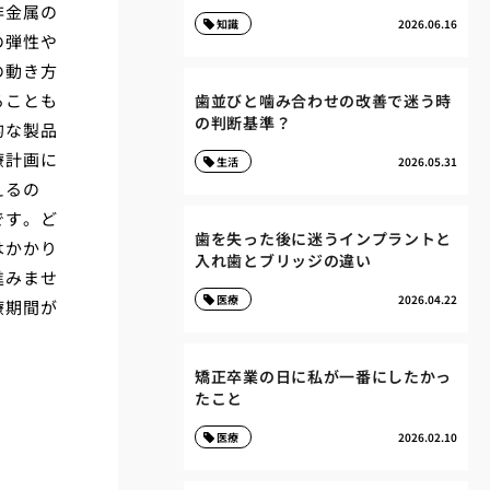
非金属の
知識
2026.06.16
の弾性や
の動き方
ることも
歯並びと噛み合わせの改善で迷う時
の判断基準？
的な製品
療計画に
生活
2026.05.31
えるの
です。ど
歯を失った後に迷うインプラントと
はかかり
入れ歯とブリッジの違い
進みませ
医療
2026.04.22
療期間が
矯正卒業の日に私が一番にしたかっ
たこと
医療
2026.02.10